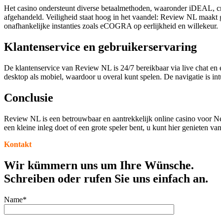
Het casino ondersteunt diverse betaalmethoden, waaronder iDEAL, cre
afgehandeld. Veiligheid staat hoog in het vaandel: Review NL maakt
onafhankelijke instanties zoals eCOGRA op eerlijkheid en willekeur.
Klantenservice en gebruikerservaring
De klantenservice van Review NL is 24/7 bereikbaar via live chat en
desktop als mobiel, waardoor u overal kunt spelen. De navigatie is intu
Conclusie
Review NL is een betrouwbaar en aantrekkelijk online casino voor Ned
een kleine inleg doet of een grote speler bent, u kunt hier genieten va
Kontakt
Wir kümmern uns um Ihre Wünsche.
Schreiben oder rufen Sie uns einfach an.
Name*