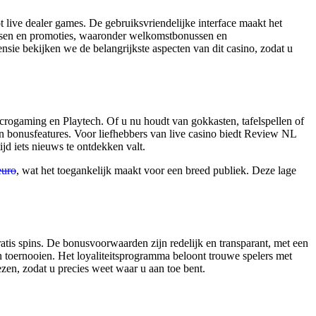
t live dealer games. De gebruiksvriendelijke interface maakt het
ussen en promoties, waaronder welkomstbonussen en
nsie bekijken we de belangrijkste aspecten van dit casino, zodat u
rogaming en Playtech. Of u nu houdt van gokkasten, tafelspellen of
en bonusfeatures. Voor liefhebbers van live casino biedt Review NL
ijd iets nieuws te ontdekken valt.
euro
, wat het toegankelijk maakt voor een breed publiek. Deze lage
is spins. De bonusvoorwaarden zijn redelijk en transparant, met een
en toernooien. Het loyaliteitsprogramma beloont trouwe spelers met
en, zodat u precies weet waar u aan toe bent.