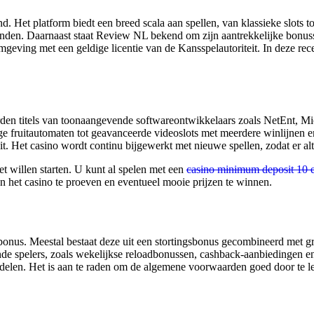
 Het platform biedt een breed scala aan spellen, van klassieke slots to
vinden. Daarnaast staat Review NL bekend om zijn aantrekkelijke bon
geving met een geldige licentie van de Kansspelautoriteit. In deze rece
n titels van toonaangevende softwareontwikkelaars zoals NetEnt, Mic
dige fruitautomaten tot geavanceerde videoslots met meerdere winlijnen 
teit. Het casino wordt continu bijgewerkt met nieuwe spellen, zodat er alt
et willen starten. U kunt al spelen met een
casino minimum deposit 10 
an het casino te proeven en eventueel mooie prijzen te winnen.
s. Meestal bestaat deze uit een stortingsbonus gecombineerd met grat
aande spelers, zoals wekelijkse reloadbonussen, cashback-aanbiedingen 
len. Het is aan te raden om de algemene voorwaarden goed door te lez