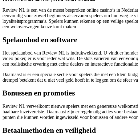
Review NL is een van de meest besproken online casino’s in Nederland.
eenvoudig voor zowel beginners als ervaren spelers om hun weg te 
loyaliteitsprogramma’s. Spelers kunnen rekenen op een veilige speelom
een weloverwogen keuze kunt maken.
Spelaanbod en software
Het spelaanbod van Review NL is indrukwekkend. U vindt er honderde
video poker, er is voor ieder wat wils. De slots variëren van eenvou
een realistische ervaring met echte dealers en interactieve functionali
Daarnaast is er een speciale sectie voor spelers die met een klein budg
drempel betekent dat u niet veel geld hoeft in te leggen om de sfeer v
Bonussen en promoties
Review NL verwelkomt nieuwe spelers met een genereuze welkomstbonu
haalbare inzetvereiste. Daarnaast zijn er regelmatig acties voor best
punten die kunnen worden ingewisseld voor bonussen of andere voorde
Betaalmethoden en veiligheid