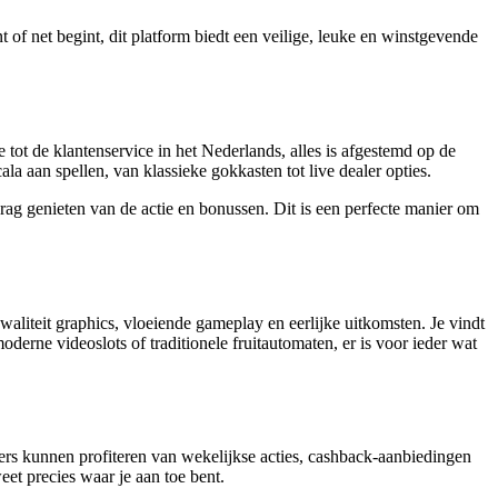
of net begint, dit platform biedt een veilige, leuke en winstgevende
tot de klantenservice in het Nederlands, alles is afgestemd op de
ala aan spellen, van klassieke gokkasten tot live dealer opties.
rag genieten van de actie en bonussen. Dit is een perfecte manier om
teit graphics, vloeiende gameplay en eerlijke uitkomsten. Je vindt
derne videoslots of traditionele fruitautomaten, er is voor ieder wat
ers kunnen profiteren van wekelijkse acties, cashback-aanbiedingen
et precies waar je aan toe bent.