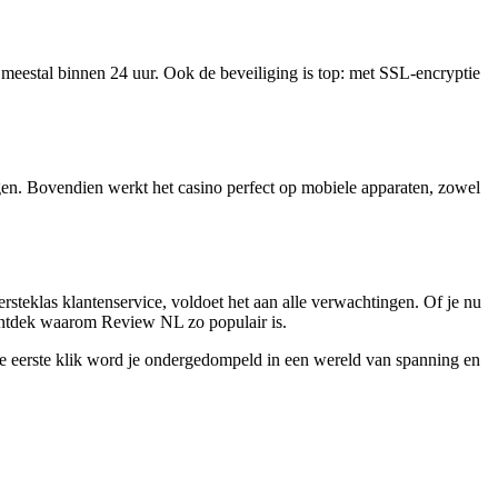
meestal binnen 24 uur. Ook de beveiliging is top: met SSL-encryptie
agen. Bovendien werkt het casino perfect op mobiele apparaten, zowel
steklas klantenservice, voldoet het aan alle verwachtingen. Of je nu
en ontdek waarom Review NL zo populair is.
de eerste klik word je ondergedompeld in een wereld van spanning en