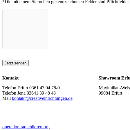
*Die mit einem Sternchen gekennzeichneten Felder sind Pflichtfelder.
Kontakt
Showroom Erfu
Telefon Erfurt 0361 43 04 78-0
Maximilian-Wels
Telefon Jena 03641 39 48 48
99084 Erfurt
Mail
kontakt@creativeinrichtungen.de
operationiraqichildren.org